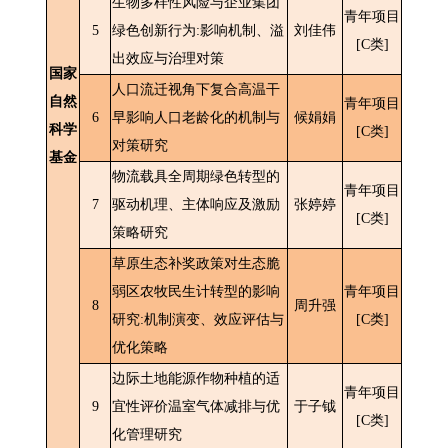
生物多样性风险与企业集团
青年项目
5
绿色创新行为:影响机制、溢
刘佳伟
[C类]
出效应与治理对策
国家
人口流迁视角下复合高温干
自然
青年项目
6
早影响人口老龄化的机制与
候娟娟
科学
[C类]
对策研究
基金
物流载具全周期绿色转型的
青年项目
7
驱动机理、主体响应及激励
张婷婷
[C类]
策略研究
草原生态补奖政策对生态脆
弱区农牧民生计转型的影响
青年项目
8
周升强
研究:机制演变、效应评估与
[C类]
优化策略
边际土地能源作物种植的适
青年项目
9
宜性评价温室气体减排与优
于子钺
[C类]
化管理研究