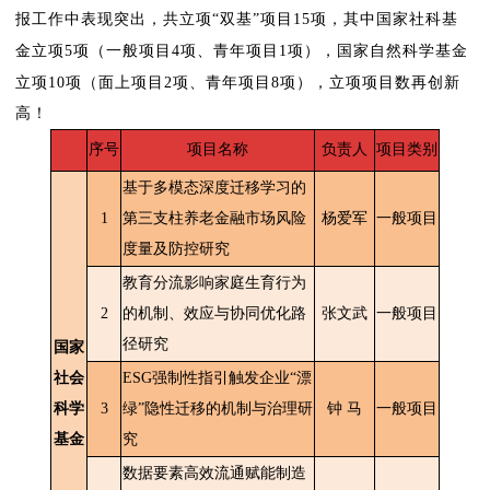
报工作中表现突出，共
立项
“
双基
”
项目
15
项，其中国家社科基
金立项
5
项（一般项目
4
项、青年项目
1
项），国家自然科学基金
立项
10
项（面上项目
2
项、青年项目
8
项），立项项目数再创新
高！
序号
项目名称
负责人
项目类别
基于多模态深度迁移学习的
1
第三支柱养老金融市场风险
杨爱军
一般项目
度量及防控研究
教育分流影响家庭生育行为
2
的机制、效应与协同优化路
张文武
一般项目
径研究
国家
社会
ESG强制性指引触发企业“漂
科学
3
绿”隐性迁移的机制与治理研
钟 马
一般项目
基金
究
数据要素高效流通赋能制造