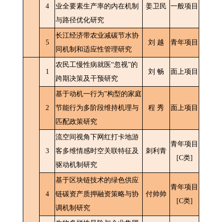
4
业全要素生产率的内在机制
姜卫民
一般项目
与路径优化研究
长江经济带农业减碳节水协
5
刘 越
青年项目
同机制和适应性管理研究
农民工慢性病就医“忽视”的
1
刘 畅
面上项目
跨期决策及干预研究
基于动机一行为”构型的家庭
2
节能行为多阶段维持机理与
程 秀
面上项目
匹配政策研究
流空间视角下网红打卡地游
青年项目
3
客多维情感时空关联特征及
刺利青
[C类]
驱动机制研究
基于区块链技术的绿色供应
青年项目
4
链碳资产质押融资策略与协
付帅帅
[C类]
调机制研究