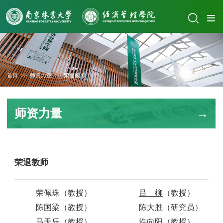
首页
>>
师资力量
>>
荣退教师
师资力量
荣退教师
荣佩珠（教授）
吕 柳
（
教授
）
陈国梁（教授）
陈大胜
（
研究员
）
马天乐（教授）
许向阳（教授）