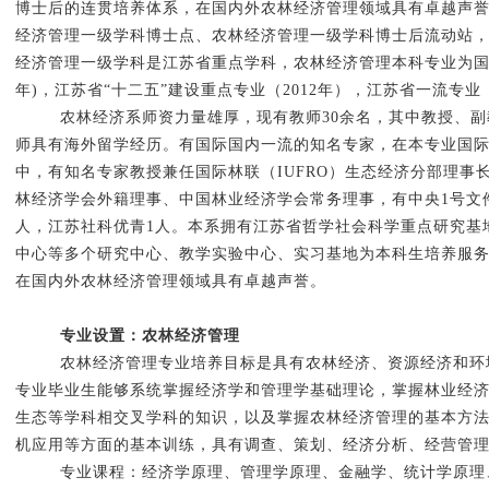
博士后的连贯培养体系，在国内外农林经济管理领域具有卓越声
经济管理一级学科博士点、农林经济管理一级学科博士后流动站
经济管理一级学科是江苏省重点学科，农林经济管理本科专业为国家一
年)，江苏省“十二五”建设重点专业（2012年），江苏省一流专业（
农林经济系师资力量雄厚，现有教师
30余
名，其中教授、
副
师具有海外留学经历。有国际国内一流的知名专家，在本专业国
中，有知名专家教授兼任国际林联（
IUFRO
）生态经济分部理事
林经济学会外籍理事、中国林业经济学会常务理事，有
中央
1
号文
人，江苏社科优青
1
人。本系拥有江苏省哲学社会科学重点研究基
中心等多个研究中心、教学实验中心、实习基地为本科生培养服
在国内外农林经济管理领域具有卓越声誉。
专业设置：农林经济管理
农林经济管理专业培养目标是具有农林经济、资源经济和环
专业毕业生能够系统掌握经济学和管理学基础理论，掌握林业经
生态等学科相交叉学科的知识，以及掌握农林经济管理的基本方
机应用等方面的基本训练，具有调查、策划、经济分析、经营管
专业课程：经济学原理、管理学原理、金融学、统计学原理