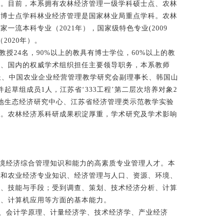
誉。目前，本系拥有农林经济管理一级学科硕士点、农林
，博士点学科林业经济管理是国家林业局重点学科。农林
流本科专业（2021年），国家级特色专业(2009
2020年）。
教授
24
名，
90%
以上的教具有博士学位，
60%
以上的教
际、国内的权威学术组织担任主要领导职务，本系教师
长、中国农业企业经营管理教学研究会副理事长、韩国山
件起草组成员
1
人，江苏省‘
333
工程’第二层次培养对象
2
地生态经济研究中心、江苏省经济管理类示范教学实验
务。农林经济系科研成果积淀厚重，学术研究及学术影响
境经济综合管理知识和能力的高素质专业管理人才。本
济和农业经济专业知识、经济管理与人口、资源、环境、
法、技能与手段；受到调查、策划、技术经济分析、计算
理、计算机应用等方面的基本能力。
、会计学原理、计量经济学、技术经济学、产业经济