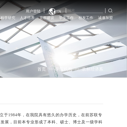
用户登陆
EN
科学研究
人才培养
党群建设
学生工作
校友工作
诚邀加盟
首页
>>
学院机构
>>
农林经济系
立于
1984
年，在我院具有悠久的办学历史，在前苏联专
和发展，目前本专业形成了本科、硕士、博士及一级学科